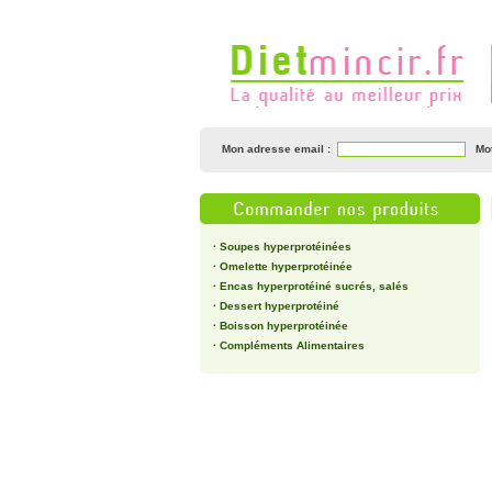
Mon adresse email :
Mo
·
Soupes hyperprotéinées
·
Omelette hyperprotéinée
·
Encas hyperprotéiné sucrés, salés
·
Dessert hyperprotéiné
·
Boisson hyperprotéinée
·
Compléments Alimentaires