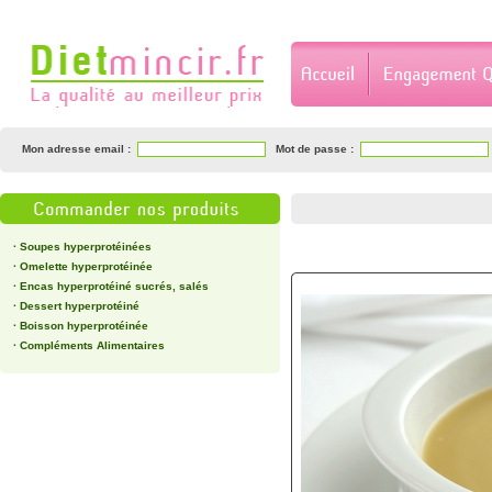
Mon adresse email :
Mot de passe :
·
Soupes hyperprotéinées
·
Omelette hyperprotéinée
·
Encas hyperprotéiné sucrés, salés
·
Dessert hyperprotéiné
·
Boisson hyperprotéinée
·
Compléments Alimentaires