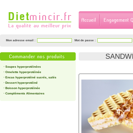
Mon adresse email :
Mot de passe :
SANDW
·
Soupes hyperprotéinées
·
Omelette hyperprotéinée
·
Encas hyperprotéiné sucrés, salés
·
Dessert hyperprotéiné
·
Boisson hyperprotéinée
·
Compléments Alimentaires